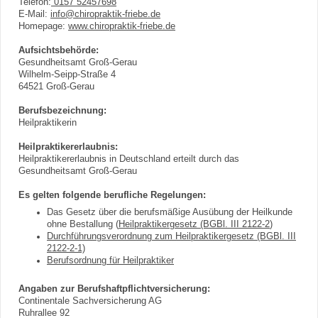
Telefon:
0157 52457698
E-Mail:
info@chiropraktik-friebe.de
Homepage:
www.chiropraktik-friebe.de
Aufsichtsbehörde:
Gesundheitsamt Groß-Gerau
Wilhelm-Seipp-Straße 4
64521 Groß-Gerau
Berufsbezeichnung:
Heilpraktikerin
Heilpraktikererlaubnis:
Heilpraktikererlaubnis in Deutschland erteilt durch das
Gesundheitsamt Groß-Gerau
Es gelten folgende berufliche Regelungen:
Das Gesetz über die berufsmäßige Ausübung der Heilkunde
ohne Bestallung (
Heilpraktikergesetz (BGBl. III 2122-2
)
Durchführungsverordnung zum Heilpraktikergesetz (BGBl. III
2122-2-1)
Berufsordnung für Heilpraktiker
Angaben zur Berufshaftpflichtversicherung:
Continentale Sachversicherung AG
Ruhrallee 92